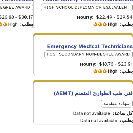
EGREE AWARD
HIGH SCHOOL DIPLOMA OR EQUIVALENT
$26.88 - $30.17
Hourly
$22.49 - $29.04
يطلب
High
يطلب
High
Emergency Medical Technicians
POSTSECONDARY NON-DEGREE AWARD
Hourly
$18.76 - $23.01
يطلب
High
فني طب الطوارئ المتقدم (AEMT)
شهادة متقدمة
كل ساعة
Data not available
يطلب
Data not available