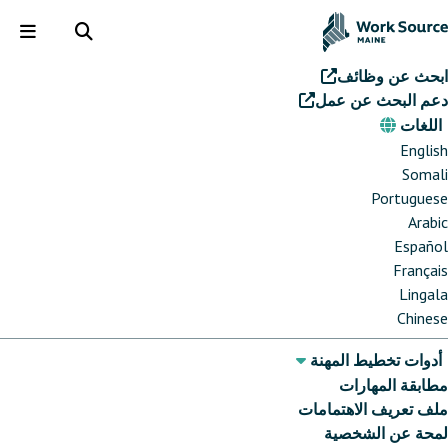
تجاوز
إلى
ggle
Toggle
enu
search
المحتوى
ابحث عن وظائف
الرئيسي
دعم البحث عن عمل
اللغات
اللغات
English
Somali
Portuguese
Arabic
Español
Français
Lingala
Chinese
أدوات تخطيط المهنة
مطابقة المهارات
ملف تعريف الاهتمامات
لمحة عن الشخصية