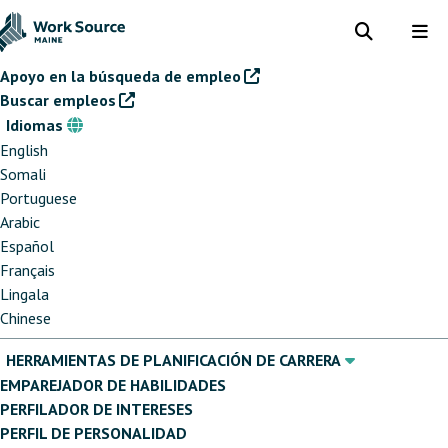
Pasar
al
Toggle
Tog
search
me
contenido
Apoyo en la búsqueda de empleo
principal
Buscar empleos
Idiomas
Idiomas
English
Somali
Portuguese
Arabic
Español
Français
Lingala
Chinese
HERRAMIENTAS DE PLANIFICACIÓN DE CARRERA
EMPAREJADOR DE HABILIDADES
PERFILADOR DE INTERESES
PERFIL DE PERSONALIDAD