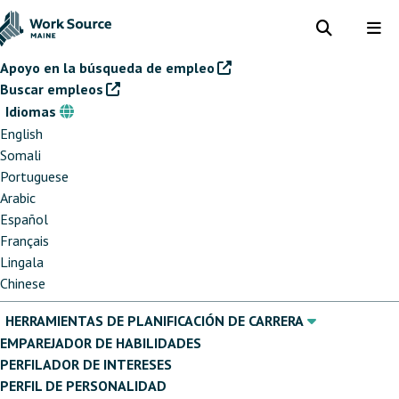
Pasar
al
Toggle
Tog
search
me
contenido
Apoyo en la búsqueda de empleo
principal
Buscar empleos
Idiomas
Idiomas
English
Somali
Portuguese
Arabic
Español
Français
Lingala
Chinese
HERRAMIENTAS DE PLANIFICACIÓN DE CARRERA
EMPAREJADOR DE HABILIDADES
PERFILADOR DE INTERESES
PERFIL DE PERSONALIDAD